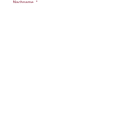
Nachname
*
Email
*
Ihre Nachricht
Senden